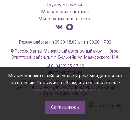
Трудоустройство
Молодёжные центры
Мы в социальных сетях:
Режим работы:
пн 09:00-18:00, вт-пт 09:00-17:00
Россия, Ханты-Мансийский автономный округ — Югра,
Сургутский район, п. г. п. Белый Яр, ул. Маяковского, 11А
8 (3462) 55-07-18
rmc-sr@mail.ru
Мы используем файлы cookie и рекомендательные
МУНИЦИПАЛЬНОЕ АВТОНОМНОЕ УЧРЕЖДЕНИЕ
технологии. Пользуясь сайтом, вы соглашаетесь с
СУРГУТСКОГО РАЙОНА «РАЙОННЫЙ МОЛОДЁЖНЫЙ
Политикой конфиденциальности
.
ЦЕНТР» (МАУ «РМЦ»)
Соглашаюсь