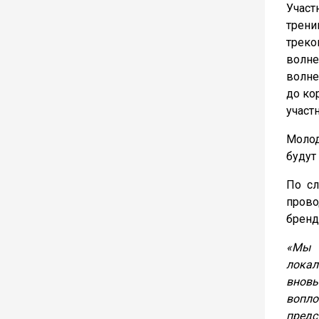
Участ
трени
треко
волне
волне
до ко
участ
Молод
будут
По с
прово
бренд
«Мы 
локал
вновь
вопло
предс