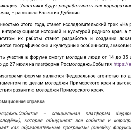
икацию. Участники будут разрабатывать как корпоративн
нов»,
–
рассказал Валентин Дубинин.
нностью этого года, станет исследовательский трек «На
 интересующиеся историей и культурой родного края, а 
ьтатом их работы станет разработка и создание лок
ается географические и культурные особенности, знаковы
ть участие в форуме смогут молодые люди от 14 до 35 л
 до 27 июля на платформе Росмолодежь.События:
https:/
изаторами форума являются Федеральное агентство по 
таментом по делам молодёжи Приморского края и автон
ствия развитию молодёжи Приморского края».
мационная справка
олодёжь.События – специальная платформа Федер
олодёжь), которая объединяет все события и меропр
ает как образовательные программы (линейку форумо