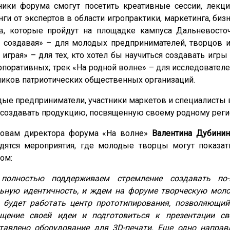
ники форума смогут посетить креативные сессии, лекци
нги от экспертов в области игропрактики, маркетинга, биз
в, которые пройдут на площадке кампуса Дальневосточ
 создавая» – для молодых предпринимателей, творцов и
 играя» – для тех, кто хотел бы научиться создавать игр
рпоративных; трек «На родной волне» – для исследователе
ников патриотических общественных организаций.
ые предприниматели, участники маркетов и специалисты 
 создавать продукцию, посвященную своему родному реги
ловам директора форума «На волне»
Валентина Дубинин
дятся мероприятия, где молодые творцы могут показа
ом:
полностью поддерживаем стремление создавать по-
ьную идентичность, и ждем на форуме творческую молод
 будет работать центр прототипирования, позволяющи
щение своей идеи и подготовиться к презентации св
тавлено оборудование для 3D-печати. Еще одно напра