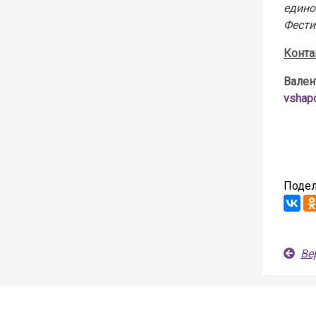
един
Фести
Конта
Вален
vshap
Подел
Ве