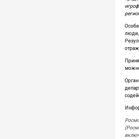
игроф
регио
Особе
люди,
Резул
отраж
Приня
можно
Орган
депар
содей
Инфор
Росм
(Росм
включ