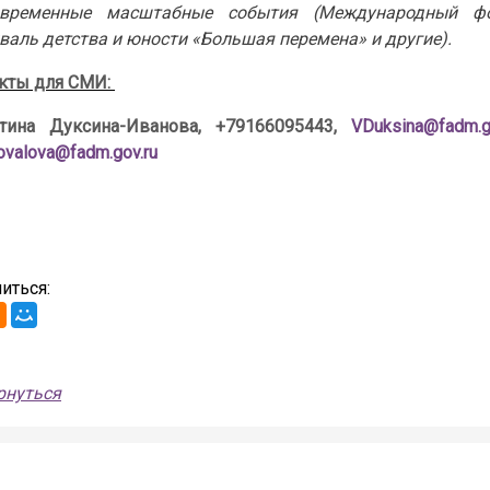
овременные масштабные события (Международный ф
валь детства и юности «Большая перемена» и другие).
кты для СМИ:
тина Дуксина-Иванова, +79166095443,
VDuksina@fadm.g
ovalova@fadm.gov.ru
иться:
рнуться