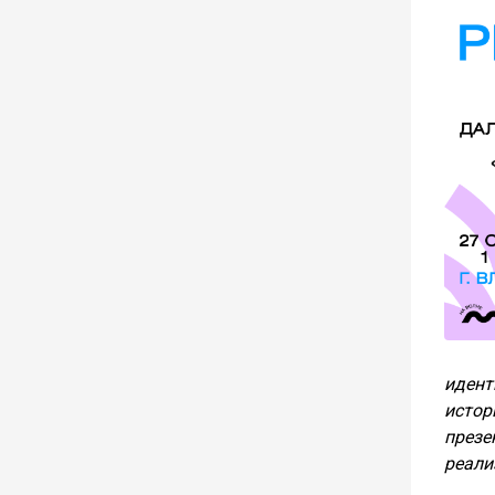
идент
истор
през
реали