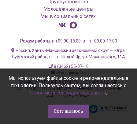
Трудоустройство
Молодёжные центры
Мы в социальных сетях:
Режим работы:
пн 09:00-18:00, вт-пт 09:00-17:00
Россия, Ханты-Мансийский автономный округ — Югра,
Сургутский район, п. г. п. Белый Яр, ул. Маяковского, 11А
8 (3462) 55-07-18
rmc-sr@mail.ru
Мы используем файлы cookie и рекомендательные
МУНИЦИПАЛЬНОЕ АВТОНОМНОЕ УЧРЕЖДЕНИЕ
технологии. Пользуясь сайтом, вы соглашаетесь с
СУРГУТСКОГО РАЙОНА «РАЙОННЫЙ МОЛОДЁЖНЫЙ
Политикой конфиденциальности
.
ЦЕНТР» (МАУ «РМЦ»)
Соглашаюсь