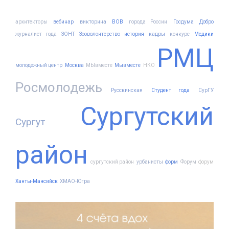
архитекторы
вебинар
викторина
ВОВ
города России
Госдума
Добро
журналист года
ЗОНТ
Зооволонтерство
история
кадры
конкурс
Медики
РМЦ
молодежный центр
Москва
МЫвместе
Мывместе
НКО
Росмолодежь
Русскинская
Студент года
СурГУ
Сургутский
Сургут
район
сургутский район
урбанисты
форм
Форум
форум
Ханты-Мансийск
ХМАО-Югра