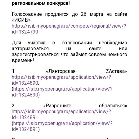
региональном конкурсе!
Голосование продлится до 26 марта на сайте
«ИСИБ»:
https://isib.myopenugra.ru/compete/regional/view/?
id=1324790
Для участия в голосовании необходимо
авторизоваться на сайте или
зарегистрироваться, что займет совсем немного
времени!
1. «Лянторская ZAстава»
https://isib.myopenugra.ru/application/view/?
id=1324890
;
(
https://isib.myopenugra.ru/application/view/?
id=1324890
)
2. «Разрешите обратиться»
https://isib.myopenugra.ru/application/view/?
id=1324891
.
(
https://isib.myopenugra.ru/application/view/?
id=1324891
)