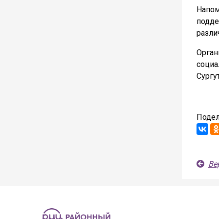
Напом
подде
разли
Орга
соци
Сургу
Подел
Ве