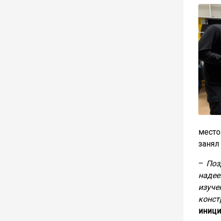
место
занял
–
Поз
надее
изуч
конст
иници