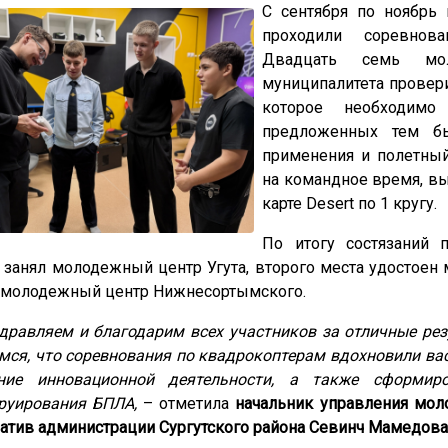
С сентября по ноябрь
проходили соревнов
Двадцать семь мо
муниципалитета провер
которое необходим
предложенных тем бы
применения и полетный
на командное время, вы
карте Desert по 1 кругу.
По итогу состязаний 
 занял молодежный центр Угута, второго места удостоен
 молодежный центр Нижнесортымского.
дравляем и благодарим всех участников за отличные р
ез
мся, что соревнования по квадрокоптерам вдохновили ва
ение инновационной деятельности, а также сформи
руирования БПЛА,
– отметила
начальник управления мол
атив администрации Сургутского района Севинч Мамедова