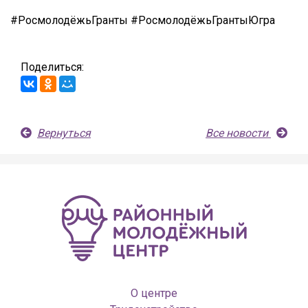
#РосмолодёжьГранты #РосмолодёжьГрантыЮгра
Поделиться:
Вернуться
Все новости
О центре