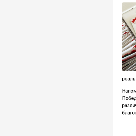
реаль
Напо
Побе
разл
благо