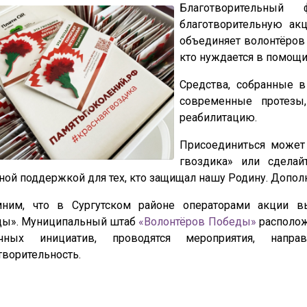
Благотворительный
благотворительную ак
объединяет волонтёров
кто нуждается в помощи
Средства, собранные в
современные протезы,
реабилитацию.
Присоединиться может
гвоздика» или сдела
ной поддержкой для тех, кто защищал нашу Родину. Допо
мним, что в Сургутском районе операторами акции в
ды». Муниципальный штаб
«Волонтёров Победы»
располож
ичных инициатив, проводятся мероприятия, нап
творительность.