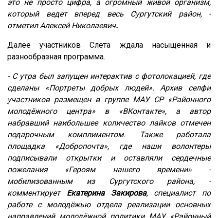
это не просто цифра, а огромный живой организм,
который ведет вперед весь Сургутский район, -
отметил Алексей Николаевич
.
Далее участников Слета ждала насыщенная и
разнообразная программа.
- С утра был запущен интерактив с фотолокацией, где
сделаны «Портреты добрых людей». Архив селфи
участников размещен в группе МАУ СР «Районного
молодёжного центра» в «ВКонтакте», а автор
набравший наибольшее количество лайков отмечен
подарочным комплиментом. Также работала
площадка «Добропочта», где наши волонтеры
подписывали открытки и оставляли сердечные
пожелания «Героям нашего времени» -
мобилизованным из Сургутского района, -
комментирует
Екатерина Закирова
, специалист по
работе с молодёжью отдела реализации основных
направлений молодёжной политики МАУ «Районный